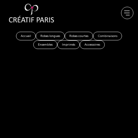
Accueil
Robes longues
Robes courtes
Combinaisons
Ensembles
Imprimés
Accessoires