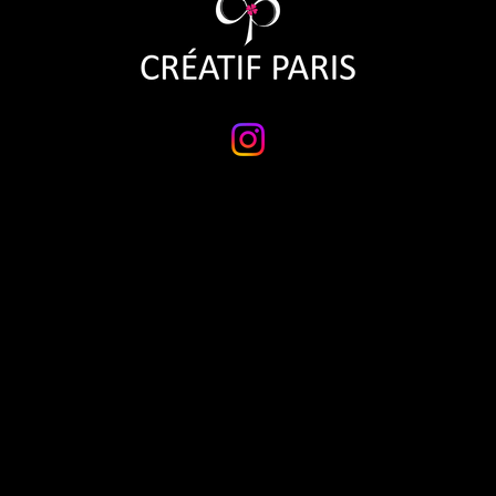
NOUS CONTACTER
contact@creatif-paris.com
Tel: + 33 (0)1 48 06 61 18
Paris Fashion Mart
19 rue du Sausset
Pavillon 7 comptoir 103b
93290 Tremblay-en-France, FR
BESOIN D'AIDE
Questions fréquentes
Accès professionnel
Point de vente
Contact
ENTREPRISE
À propos
Salons
Catalogues
CATÉGORIES
Robes de cocktail
Robes de mariée