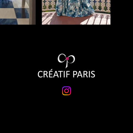
REPRISE
BESOIN D'AIDE
ropos
Questions fréquentes