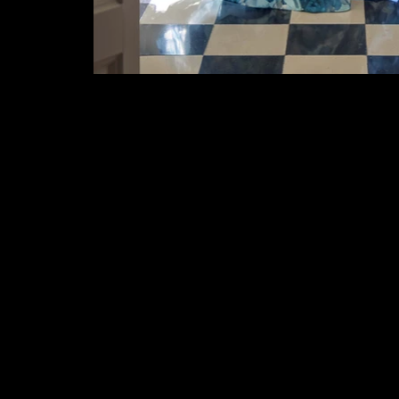
CATÉGORIES
ENT
Robes de cocktail
À p