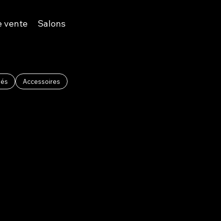
e vente
Salons
més
Accessoires
R207i