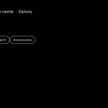
e vente
Salons
atch
Accessoires
R191L