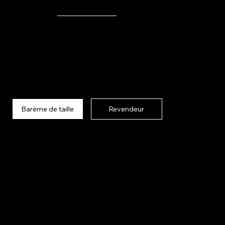
ECRU
Barème de taille
Revendeur