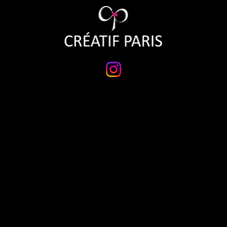
REPRISE
BESOIN D'AIDE
ropos
Questions fréquentes
ons
Accès professionnel
alogues
Point de vente
Contact